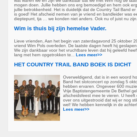
wat waren we en zijn we dankbaar dat we met Wim nog de laat
mogen doen. Jullie hebben ons erg bemoedigd en hem ook erg
jullie betrokkenheid. Het is duidelijk dat de Country Tail Band 
is goed! Het afscheid nemen van je vriend en bandleider was 
dieptepunt, tja … we konden niet anders. Ook nu of juist nu zijn
Wim is thuis bij zijn hemelse Vader.
Lieve vrienden, Aan het begin van zaterdagavond 25 oktober 20
vriend Wim Pols overleden. De laatste dagen heeft hij geslapen 
We zijn dankbaar voor het vruchtbare leven dat hij geleefd he
lang met hem opgetrokken te...
Lees meer>>
HET COUNTRY TRAIL BAND BOEK IS DICHT
Overweldigend, dat is in een woord hoe
Band het slotconcert op zondag 5 okt
hebben ervaren. Ongeveer 600 muzie
Vrije Baptistengemeente De Bethel g
afscheidsfeest mee te vieren. U heeft 
over ons uitgestrooid dat wij er nog sti
wel! We hebben kennelijk in de achter
Lees meer>>