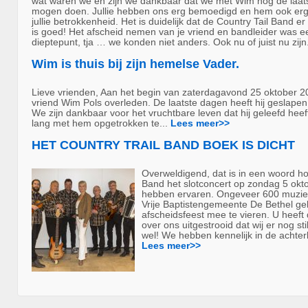
wat waren we en zijn we dankbaar dat we met Wim nog de laat
mogen doen. Jullie hebben ons erg bemoedigd en hem ook erg
jullie betrokkenheid. Het is duidelijk dat de Country Tail Band 
is goed! Het afscheid nemen van je vriend en bandleider was 
dieptepunt, tja … we konden niet anders. Ook nu of juist nu zijn
Wim is thuis bij zijn hemelse Vader.
Lieve vrienden, Aan het begin van zaterdagavond 25 oktober 20
vriend Wim Pols overleden. De laatste dagen heeft hij geslapen 
We zijn dankbaar voor het vruchtbare leven dat hij geleefd he
lang met hem opgetrokken te...
Lees meer>>
HET COUNTRY TRAIL BAND BOEK IS DICHT
Overweldigend, dat is in een woord hoe
Band het slotconcert op zondag 5 okt
hebben ervaren. Ongeveer 600 muzie
Vrije Baptistengemeente De Bethel g
afscheidsfeest mee te vieren. U heeft 
over ons uitgestrooid dat wij er nog sti
wel! We hebben kennelijk in de achter
Lees meer>>