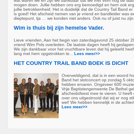
wat waren we en zijn we dankbaar dat we met Wim nog de laat
mogen doen. Jullie hebben ons erg bemoedigd en hem ook erg
jullie betrokkenheid. Het is duidelijk dat de Country Tail Band 
is goed! Het afscheid nemen van je vriend en bandleider was 
dieptepunt, tja … we konden niet anders. Ook nu of juist nu zijn
Wim is thuis bij zijn hemelse Vader.
Lieve vrienden, Aan het begin van zaterdagavond 25 oktober 20
vriend Wim Pols overleden. De laatste dagen heeft hij geslapen 
We zijn dankbaar voor het vruchtbare leven dat hij geleefd he
lang met hem opgetrokken te...
Lees meer>>
HET COUNTRY TRAIL BAND BOEK IS DICHT
Overweldigend, dat is in een woord hoe
Band het slotconcert op zondag 5 okt
hebben ervaren. Ongeveer 600 muzie
Vrije Baptistengemeente De Bethel g
afscheidsfeest mee te vieren. U heeft 
over ons uitgestrooid dat wij er nog sti
wel! We hebben kennelijk in de achter
Lees meer>>