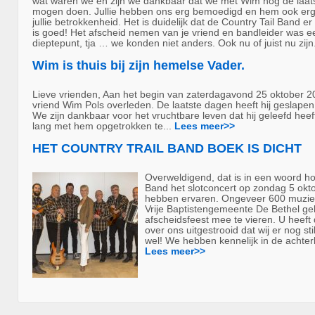
wat waren we en zijn we dankbaar dat we met Wim nog de laat
mogen doen. Jullie hebben ons erg bemoedigd en hem ook erg
jullie betrokkenheid. Het is duidelijk dat de Country Tail Band 
is goed! Het afscheid nemen van je vriend en bandleider was 
dieptepunt, tja … we konden niet anders. Ook nu of juist nu zijn
Wim is thuis bij zijn hemelse Vader.
Lieve vrienden, Aan het begin van zaterdagavond 25 oktober 20
vriend Wim Pols overleden. De laatste dagen heeft hij geslapen 
We zijn dankbaar voor het vruchtbare leven dat hij geleefd he
lang met hem opgetrokken te...
Lees meer>>
HET COUNTRY TRAIL BAND BOEK IS DICHT
Overweldigend, dat is in een woord hoe
Band het slotconcert op zondag 5 okt
hebben ervaren. Ongeveer 600 muzie
Vrije Baptistengemeente De Bethel g
afscheidsfeest mee te vieren. U heeft 
over ons uitgestrooid dat wij er nog sti
wel! We hebben kennelijk in de achter
Lees meer>>